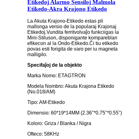
Etikedoj Alarmo Sensiloj Malmola
Etikedo-Akra Krajono Etikedo
La Akuta Krajono-Etikedo estas pli
mallonga versio de la popularaj Krajonaj
Etikedoj.Vundita ferritvolvaĵo funkciigas la
Mini-Stiluson, disponigante kompareblan
efikecon al la Ondo-Etikedo.Ĉi tiu etikedo
povas esti forigita de varo per iu magneta
malligilo.
Specifaĵoj de la objekto
Marka Nomo: ETAGTRON
Modela Nombro: Akuta Krajona Etikedo
(No.018/AM)
Tipo: AM-Etikedo
Dimensio: 60*19*14MM (2.36"*0.75"*0.55")
Koloro: Griza / Blanka / Nigra
Ofteco: 58KHz