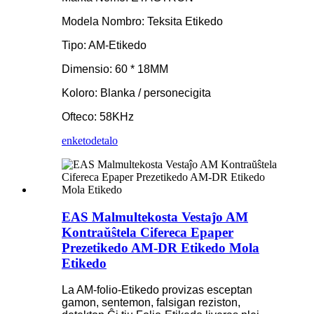
Modela Nombro: Teksita Etikedo
Tipo: AM-Etikedo
Dimensio: 60 * 18MM
Koloro: Blanka / personecigita
Ofteco: 58KHz
enketo
detalo
EAS Malmultekosta Vestaĵo AM
Kontraŭŝtela Cifereca Epaper
Prezetikedo AM-DR Etikedo Mola
Etikedo
La AM-folio-Etikedo provizas esceptan
gamon, sentemon, falsigan reziston,