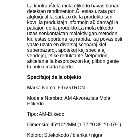
La kontraŭŝtela mola etikedo havas bonan
detektan rendimenton.Ĝi estas uzata por
algluiĝi al la surfaco de la produkto sen
kovri la produktajn informojn aŭ damaĝi la
pakaĵon de la produkto.La mola etikedo
uzas senkontaktan malaktivigan metodon,
kiu estas oportuna kaj rapida, kaj povas esti
vaste uzata en diversaj scenaroj kiel
superbazaroj, apotekoj kaj specialaj
vendejoj, efike reduktante ŝtelperdon,
akcelante la kasprocezon kaj plibonigante
la butikumada sperto.
Specifaĵoj de la objekto
Marka Nomo: ETAGTRON
Modela Nombro: AM Akvorezista Mola
Etikedo
Tipo: AM-Etikedo
Dimensio: 45*10*2MM (1.77"*0.39"*0.079")
Koloro: Strekokodo / blanka / nigra