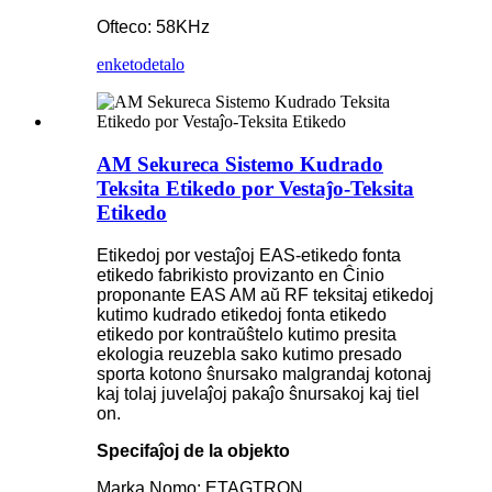
Ofteco: 58KHz
enketo
detalo
AM Sekureca Sistemo Kudrado
Teksita Etikedo por Vestaĵo-Teksita
Etikedo
Etikedoj por vestaĵoj EAS-etikedo fonta
etikedo fabrikisto provizanto en Ĉinio
proponante EAS AM aŭ RF teksitaj etikedoj
kutimo kudrado etikedoj fonta etikedo
etikedo por kontraŭŝtelo kutimo presita
ekologia reuzebla sako kutimo presado
sporta kotono ŝnursako malgrandaj kotonaj
kaj tolaj juvelaĵoj pakaĵo ŝnursakoj kaj tiel
on.
Specifaĵoj de la objekto
Marka Nomo: ETAGTRON