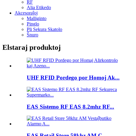
RF
Alia Etikedo
Akcesoraĵoj
Malliginto
Pinglo
Pli Sekura Skatolo
Ŝnuro
Elstaraj produktoj
UHF RFID Pordego por Homoj Ak...
EAS Sistemo RF EAS 8.2mhz RF...
EAS Retail Store 58khz AM C...