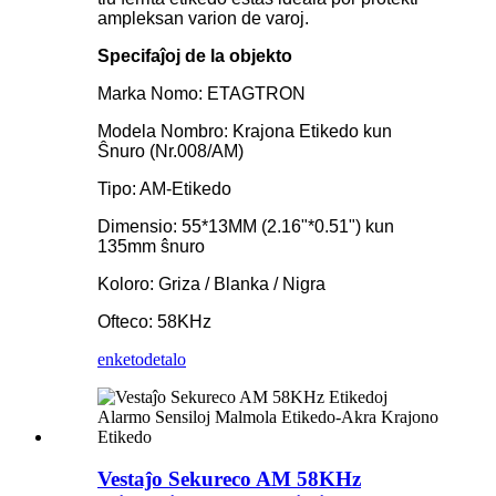
ampleksan varion de varoj.
Specifaĵoj de la objekto
Marka Nomo: ETAGTRON
Modela Nombro: Krajona Etikedo kun
Ŝnuro (Nr.008/AM)
Tipo: AM-Etikedo
Dimensio: 55*13MM (2.16"*0.51") kun
135mm ŝnuro
Koloro: Griza / Blanka / Nigra
Ofteco: 58KHz
enketo
detalo
Vestaĵo Sekureco AM 58KHz