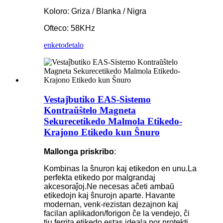
Koloro: Griza / Blanka / Nigra
Ofteco: 58KHz
enketo
detalo
Vestaĵbutiko EAS-Sistemo
Kontraŭŝtelo Magneta
Sekurecetikedo Malmola Etikedo-
Krajono Etikedo kun Ŝnuro
Mallonga priskribo
:
Kombinas la ŝnuron kaj etikedon en unu.La
perfekta etikedo por malgrandaj
akcesoraĵoj.Ne necesas aĉeti ambaŭ
etikedojn kaj ŝnurojn aparte. Havante
modernan, venk-rezistan dezajnon kaj
facilan aplikadon/forigon ĉe la vendejo, ĉi
tiu ferrita etikedo estas ideala por protekti