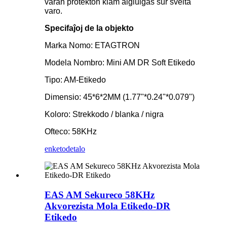
varan protekton kiam algluiĝas sur svelta
varo.
Specifaĵoj de la objekto
Marka Nomo: ETAGTRON
Modela Nombro: Mini AM DR Soft Etikedo
Tipo: AM-Etikedo
Dimensio: 45*6*2MM (1.77"*0.24"*0.079")
Koloro: Strekkodo / blanka / nigra
Ofteco: 58KHz
enketo
detalo
EAS AM Sekureco 58KHz
Akvorezista Mola Etikedo-DR
Etikedo