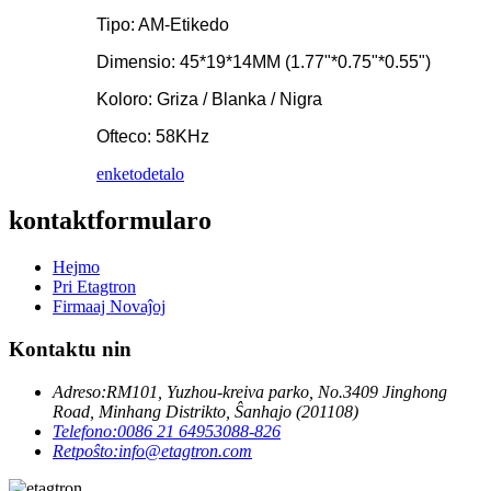
Tipo: AM-Etikedo
Dimensio: 45*19*14MM (1.77"*0.75"*0.55")
Koloro: Griza / Blanka / Nigra
Ofteco: 58KHz
enketo
detalo
kontaktformularo
Hejmo
Pri Etagtron
Firmaaj Novaĵoj
Kontaktu nin
Adreso:
RM101, Yuzhou-kreiva parko, No.3409 Jinghong
Road, Minhang Distrikto, Ŝanhajo (201108)
Telefono:
0086 21 64953088-826
Retpoŝto:
info@etagtron.com