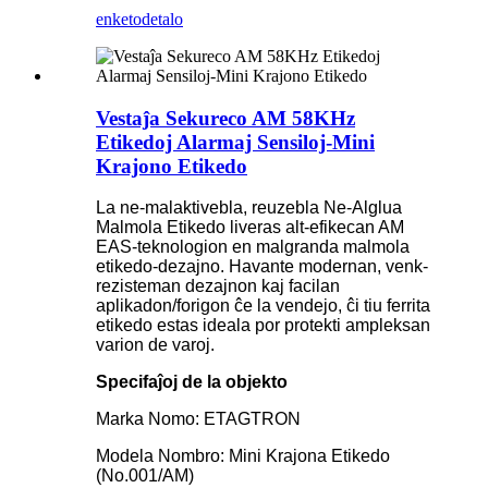
enketo
detalo
Vestaĵa Sekureco AM 58KHz
Etikedoj Alarmaj Sensiloj-Mini
Krajono Etikedo
La ne-malaktivebla, reuzebla Ne-Alglua
Malmola Etikedo liveras alt-efikecan AM
EAS-teknologion en malgranda malmola
etikedo-dezajno. Havante modernan, venk-
rezisteman dezajnon kaj facilan
aplikadon/forigon ĉe la vendejo, ĉi tiu ferrita
etikedo estas ideala por protekti ampleksan
varion de varoj.
Specifaĵoj de la objekto
Marka Nomo: ETAGTRON
Modela Nombro: Mini Krajona Etikedo
(No.001/AM)