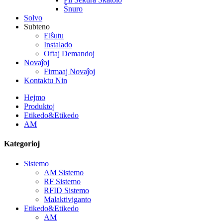
Ŝnuro
Solvo
Subteno
Elŝutu
Instalado
Oftaj Demandoj
Novaĵoj
Firmaaj Novaĵoj
Kontaktu Nin
Hejmo
Produktoj
Etikedo&Etikedo
AM
Kategorioj
Sistemo
AM Sistemo
RF Sistemo
RFID Sistemo
Malaktiviganto
Etikedo&Etikedo
AM