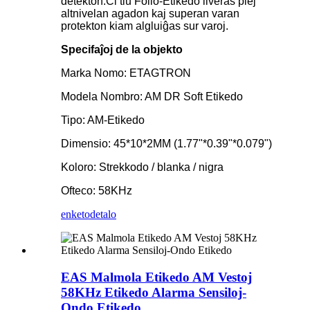
detekton.Ĉi tiu Folio-Etikedo liveras plej
altnivelan agadon kaj superan varan
protekton kiam algluiĝas sur varoj.
Specifaĵoj de la objekto
Marka Nomo: ETAGTRON
Modela Nombro: AM DR Soft Etikedo
Tipo: AM-Etikedo
Dimensio: 45*10*2MM (1.77"*0.39"*0.079")
Koloro: Strekkodo / blanka / nigra
Ofteco: 58KHz
enketo
detalo
EAS Malmola Etikedo AM Vestoj
58KHz Etikedo Alarma Sensiloj-
Ondo Etikedo