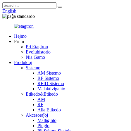
English
Hejmo
Pri ni
Pri Etagtron
Evoluhistorio
Nia Gamo
Produktoj
Sistemo
AM Sistemo
RF Sistemo
RFID Sistemo
Malaktiviganto
Etikedo&Etikedo
AM
RF
Alia Etikedo
Akcesoraĵoj
Malliginto
Pinglo
Pli Sekura Skatolo