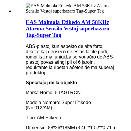
EAS Malmola Etikedo AM 58KHz
Alarma Sensilo Vestoj superbazaro
Tag-Super Tag
ABS-plastoj kun aspekto de alta forto,
dikeco kaj denseco ne estas facile porti,
rompi kaj maljuniĝi.La servodaŭro de ABS-
plastoj povas atingi pli ol 6 jarojn,
reduktante la ripetan aĉeton de malsuperaj
produktoj.
Specifaĵoj de la objekto
Marka Nomo: ETAGTRON
Modela Nombro: Super Etikedo
(No.012/AM)
Tipo: AM-Etikedo
Dimensio: 88*26*18MM (3.46"*1.02"*0.71")