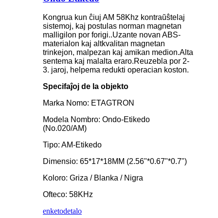
Kongrua kun ĉiuj AM 58Khz kontraŭŝtelaj
sistemoj, kaj postulas norman magnetan
malligilon por forigi..Uzante novan ABS-
materialon kaj altkvalitan magnetan
trinkejon, malpezan kaj amikan medion.Alta
sentema kaj malalta eraro.Reuzebla por 2-
3. jaroj, helpema redukti operacian koston.
Specifaĵoj de la objekto
Marka Nomo: ETAGTRON
Modela Nombro: Ondo-Etikedo
(No.020/AM)
Tipo: AM-Etikedo
Dimensio: 65*17*18MM (2.56"*0.67"*0.7")
Koloro: Griza / Blanka / Nigra
Ofteco: 58KHz
enketo
detalo