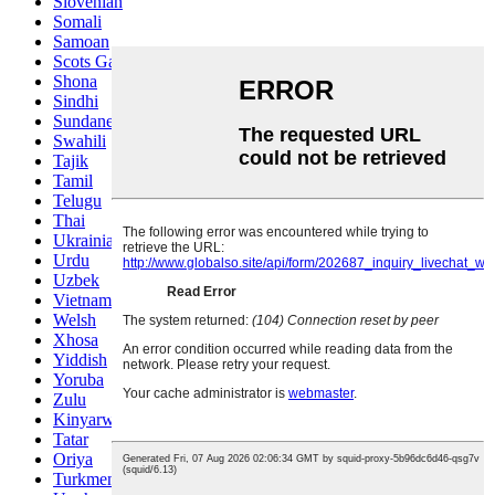
Slovenian
Somali
Samoan
Scots Gaelic
Shona
Sindhi
Sundanese
Swahili
Tajik
Tamil
Telugu
Thai
Ukrainian
Urdu
Uzbek
Vietnamese
Welsh
Xhosa
Yiddish
Yoruba
Zulu
Kinyarwanda
Tatar
Oriya
Turkmen