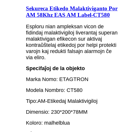
Sekureca Etikedo Malaktiviganto Por
AM 58Khz EAS AM Label-CT580
Esploru nian ampleksan vicon de
fidindaj malaktivigiloj liverantaj superan
malaktivigan efikecon sur aktivaj
kontraŭŝtelaj etikedoj por helpi protekti
varojn kaj redukti falsajn alarmojn ĉe
via eliro.
Specifaĵoj de la objekto
Marka Nomo: ETAGTRON
Modela Nombro: CT580
Tipo:AM-Etikedaj Malaktivigiloj
Dimensio: 230*200*78MM
Koloro: malhelblua