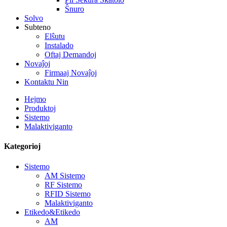
Ŝnuro
Solvo
Subteno
Elŝutu
Instalado
Oftaj Demandoj
Novaĵoj
Firmaaj Novaĵoj
Kontaktu Nin
Hejmo
Produktoj
Sistemo
Malaktiviganto
Kategorioj
Sistemo
AM Sistemo
RF Sistemo
RFID Sistemo
Malaktiviganto
Etikedo&Etikedo
AM