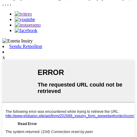
, , , ,
Sendu Retpoŝton
x