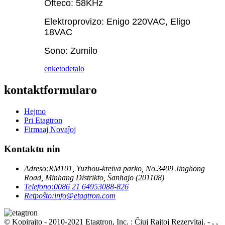
Ofteco: 58KHz
Elektroprovizo: Enigo 220VAC, Eligo
18VAC
Sono: Zumilo
enketo
detalo
kontaktformularo
Hejmo
Pri Etagtron
Firmaaj Novaĵoj
Kontaktu nin
Adreso:
RM101, Yuzhou-kreiva parko, No.3409 Jinghong
Road, Minhang Distrikto, Ŝanhajo (201108)
Telefono:
0086 21 64953088-826
Retpoŝto:
info@etagtron.com
© Kopirajto - 2010-2021 Etagtron, Inc. : Ĉiuj Rajtoj Rezervitaj.
- , ,