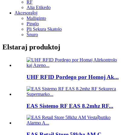
RF
Alia Etikedo
Akcesoraĵoj
Malliginto
Pinglo
Pli Sekura Skatolo
Ŝnuro
Elstaraj produktoj
UHF RFID Pordego por Homoj Ak...
EAS Sistemo RF EAS 8.2mhz RF...
EAS Retail Store 58khz AM C...