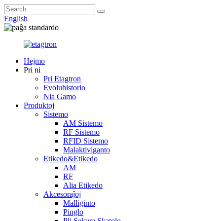
English
Hejmo
Pri ni
Pri Etagtron
Evoluhistorio
Nia Gamo
Produktoj
Sistemo
AM Sistemo
RF Sistemo
RFID Sistemo
Malaktiviganto
Etikedo&Etikedo
AM
RF
Alia Etikedo
Akcesoraĵoj
Malliginto
Pinglo
Pli Sekura Skatolo