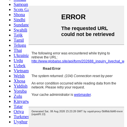
Samoan
Scots Gaelic
Shona
Sindhi
Sundanese
Swahili
Tajik
Tamil
Telugu
Thai
Ukrainian
Urdu
Uzbek
Vietnamese
Welsh
Xhosa
Yiddish
Yoruba
Zulu
Kinyarwanda
Tatar
Oriya
Turkmen
Uyghur