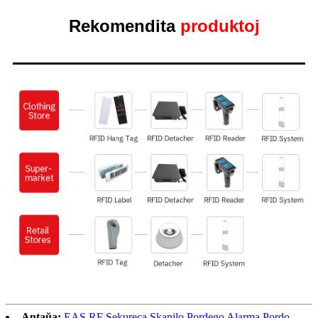
Rekomendita
produktoj
Antaŭa:
EAS RF Sekureca Skanilo Pordego Alarma Pordo