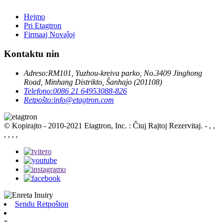
Hejmo
Pri Etagtron
Firmaaj Novaĵoj
Kontaktu nin
Adreso:
RM101, Yuzhou-kreiva parko, No.3409 Jinghong
Road, Minhang Distrikto, Ŝanhajo (201108)
Telefono:
0086 21 64953088-826
Retpoŝto:
info@etagtron.com
© Kopirajto - 2010-2021 Etagtron, Inc. : Ĉiuj Rajtoj Rezervitaj.
- , ,
, , , ,
Sendu Retpoŝton
x