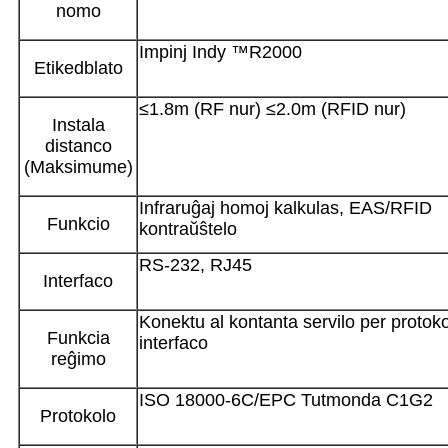
nomo
Impinj Indy ™R2000
Etikedblato
≤1.8m (RF nur) ≤2.0m (RFID nur)
Instala
distanco
(Maksimume)
Infraruĝaj homoj kalkulas, EAS/RFID
Funkcio
kontraŭŝtelo
RS-232, RJ45
Interfaco
Konektu al kontanta servilo per protok
Funkcia
interfaco
reĝimo
ISO 18000-6C/EPC Tutmonda C1G2
Protokolo