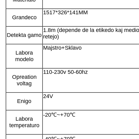
1517*326*141MM
Grandeco
1.8m (depende de la etikedo kaj medio
Detekta gamo
retejo)
Majstro+Sklavo
Labora
modelo
110-230v 50-60hz
Opreation
voltag
24V
Enigo
-20℃~+70℃
Labora
temperaturo