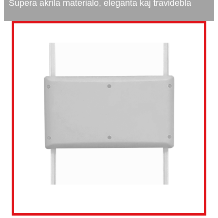
Supera akrila materialo, eleganta kaj travidebla