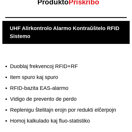
Produkto
Priskribo
UHF Alirkontrolo Alarmo Kontraŭŝtelo RFID
Sistemo
•
Duoblaj frekvencoj RFID+RF
•
Item spuro kaj spuro
•
RFID-bazita EAS-alarmo
•
Vidigo de prevento de perdo
•
Replenigu ŝtelitajn erojn por redukti elĉerpojn
•
Homoj kalkulado kaj fluo-statistiko