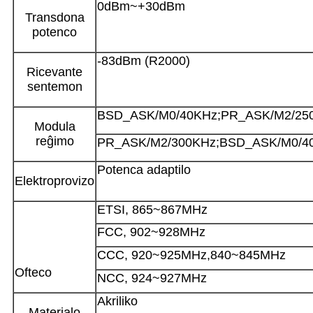
0dBm~+30dBm
Transdona
potenco
-83dBm (R2000)
Ricevante
sentemon
BSD_ASK/M0/40KHz;PR_ASK/M2/25
Modula
reĝimo
PR_ASK/M2/300KHz;BSD_ASK/M0/4
Potenca adaptilo
Elektroprovizo
ETSI, 865~867MHz
FCC, 902~928MHz
CCC, 920~925MHz,840~845MHz
Ofteco
NCC, 924~927MHz
Akriliko
Materialo