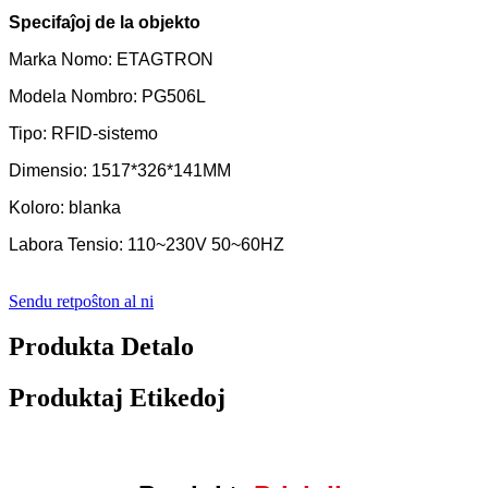
Specifaĵoj de la objekto
Marka Nomo: ETAGTRON
Modela Nombro: PG506L
Tipo: RFID-sistemo
Dimensio: 1517*326*141MM
Koloro: blanka
Labora Tensio: 110~230V 50~60HZ
Sendu retpoŝton al ni
Produkta Detalo
Produktaj Etikedoj