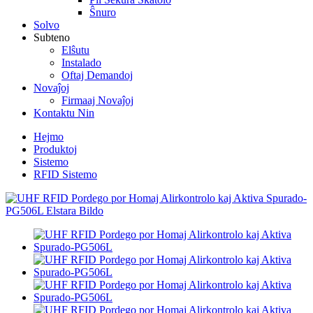
Ŝnuro
Solvo
Subteno
Elŝutu
Instalado
Oftaj Demandoj
Novaĵoj
Firmaaj Novaĵoj
Kontaktu Nin
Hejmo
Produktoj
Sistemo
RFID Sistemo