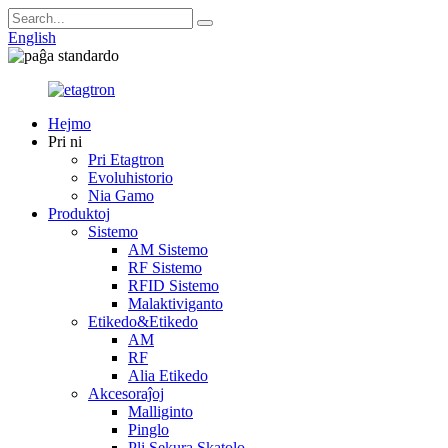
English
Hejmo
Pri ni
Pri Etagtron
Evoluhistorio
Nia Gamo
Produktoj
Sistemo
AM Sistemo
RF Sistemo
RFID Sistemo
Malaktiviganto
Etikedo&Etikedo
AM
RF
Alia Etikedo
Akcesoraĵoj
Malliginto
Pinglo
Pli Sekura Skatolo