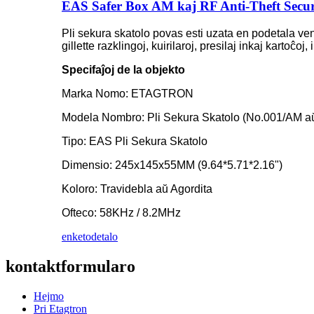
EAS Safer Box AM kaj RF Anti-Theft Secur
Pli sekura skatolo povas esti uzata en podetala ven
gillette razklingoj, kuirilaroj, presilaj inkaj kartoĉo
Specifaĵoj de la objekto
Marka Nomo: ETAGTRON
Modela Nombro: Pli Sekura Skatolo (No.001/AM a
Tipo: EAS Pli Sekura Skatolo
Dimensio: 245x145x55MM (9.64*5.71*2.16")
Koloro: Travidebla aŭ Agordita
Ofteco: 58KHz / 8.2MHz
enketo
detalo
kontaktformularo
Hejmo
Pri Etagtron