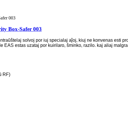
ity Box-Safer 003
ntraŭŝtelaj solvoj por iuj specialaj aĵoj, kiuj ne konvenas esti p
e EAS estas uzataj por kuirilaro, ŝminko, razilo. kaj aliaj malgra
ŭ RF)