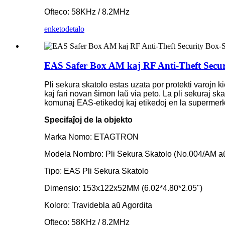
Ofteco: 58KHz / 8.2MHz
enketo
detalo
EAS Safer Box AM kaj RF Anti-Theft Secur
Pli sekura skatolo estas uzata por protekti varojn k
kaj fari novan ŝimon laŭ via peto. La pli sekuraj skat
komunaj EAS-etikedoj kaj etikedoj en la supermerka
Specifaĵoj de la objekto
Marka Nomo: ETAGTRON
Modela Nombro: Pli Sekura Skatolo (No.004/AM a
Tipo: EAS Pli Sekura Skatolo
Dimensio: 153x122x52MM (6.02*4.80*2.05")
Koloro: Travidebla aŭ Agordita
Ofteco: 58KHz / 8.2MHz