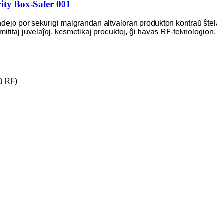
ity Box-Safer 001
dejo por sekurigi malgrandan altvaloran produkton kontraŭ ŝtelad
j, imititaj juvelaĵoj, kosmetikaj produktoj, ĝi havas RF-teknologion.
ŭ RF)