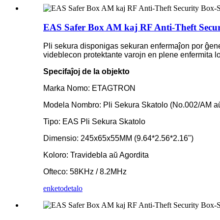
EAS Safer Box AM kaj RF Anti-Theft Secur
Pli sekura disponigas sekuran enfermaĵon por ĝenera
videblecon protektante varojn en plene enfermita lo
Specifaĵoj de la objekto
Marka Nomo: ETAGTRON
Modela Nombro: Pli Sekura Skatolo (No.002/AM a
Tipo: EAS Pli Sekura Skatolo
Dimensio: 245x65x55MM (9.64*2.56*2.16")
Koloro: Travidebla aŭ Agordita
Ofteco: 58KHz / 8.2MHz
enketo
detalo