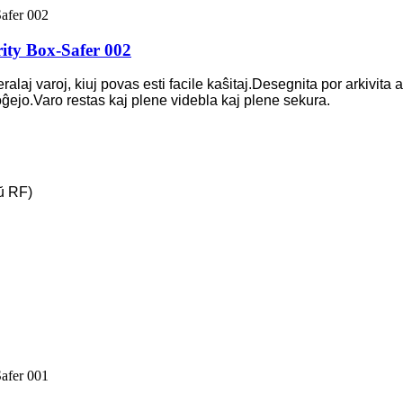
ity Box-Safer 002
laj varoj, kiuj povas esti facile kaŝitaj.Desegnita por arkivita
ĝejo.Varo restas kaj plene videbla kaj plene sekura.
ŭ RF)