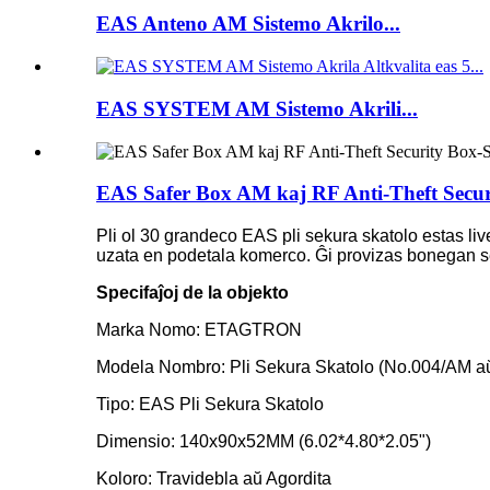
EAS Anteno AM Sistemo Akrilo...
EAS SYSTEM AM Sistemo Akrili...
EAS Safer Box AM kaj RF Anti-Theft Secur
Pli ol 30 grandeco EAS pli sekura skatolo estas live
uzata en podetala komerco. Ĝi provizas bonegan se
Specifaĵoj de la objekto
Marka Nomo: ETAGTRON
Modela Nombro: Pli Sekura Skatolo (No.004/AM a
Tipo: EAS Pli Sekura Skatolo
Dimensio: 140x90x52MM (6.02*4.80*2.05")
Koloro: Travidebla aŭ Agordita