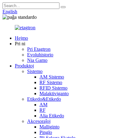
English
Hejmo
Pri ni
Pri Etagtron
Evoluhistorio
Nia Gamo
Produktoj
Sistemo
AM Sistemo
RF Sistemo
RFID Sistemo
Malaktiviganto
Etikedo&Etikedo
AM
RF
Alia Etikedo
Akcesoraĵoj
Malliginto
Pinglo
Pli Sekura Skatolo