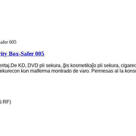
ity Box-Safer 005
ritaj.De KD, DVD pli sekura, ĝis kosmetikaĵo pli sekura, cigaredo
kurecon kun malferma montrado de varo. Permesas al la konsuman
ŭ RF)