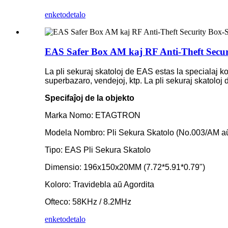
enketo
detalo
EAS Safer Box AM kaj RF Anti-Theft Secur
La pli sekuraj skatoloj de EAS estas la specialaj ko
superbazaro, vendejoj, ktp. La pli sekuraj skatoloj d
Specifaĵoj de la objekto
Marka Nomo: ETAGTRON
Modela Nombro: Pli Sekura Skatolo (No.003/AM a
Tipo: EAS Pli Sekura Skatolo
Dimensio: 196x150x20MM (7.72*5.91*0.79")
Koloro: Travidebla aŭ Agordita
Ofteco: 58KHz / 8.2MHz
enketo
detalo