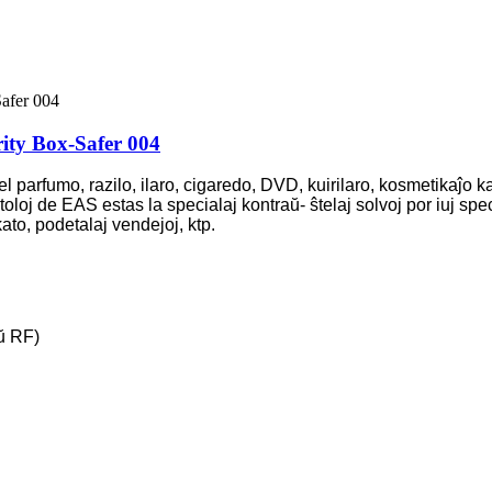
ity Box-Safer 004
iel parfumo, razilo, ilaro, cigaredo, DVD, kuirilaro, kosmetikaĵo 
oloj de EAS estas la specialaj kontraŭ- ŝtelaj solvoj por iuj speci
to, podetalaj vendejoj, ktp.
ŭ RF)