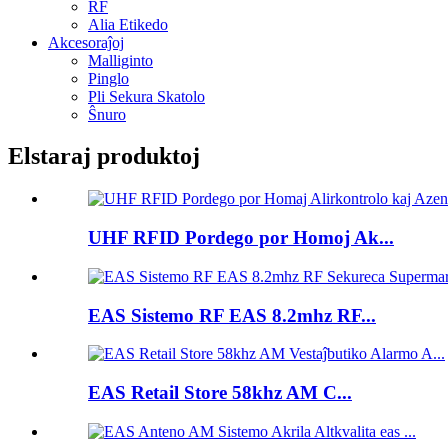
RF
Alia Etikedo
Akcesoraĵoj
Malliginto
Pinglo
Pli Sekura Skatolo
Ŝnuro
Elstaraj produktoj
UHF RFID Pordego por Homoj Ak...
EAS Sistemo RF EAS 8.2mhz RF...
EAS Retail Store 58khz AM C...