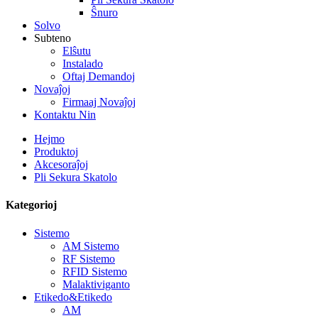
Ŝnuro
Solvo
Subteno
Elŝutu
Instalado
Oftaj Demandoj
Novaĵoj
Firmaaj Novaĵoj
Kontaktu Nin
Hejmo
Produktoj
Akcesoraĵoj
Pli Sekura Skatolo
Kategorioj
Sistemo
AM Sistemo
RF Sistemo
RFID Sistemo
Malaktiviganto
Etikedo&Etikedo
AM