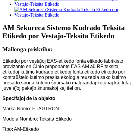
AM Sekureca Sistemo Kudrado Teksita
Etikedo por Vestaĵo-Teksita Etikedo
Mallonga priskribo:
Etikedoj por vestaĵoj EAS-etikedo fonta etikedo fabrikisto
provizanto en Ĉinio proponante EAS AM aŭ RF teksitaj
etikedoj kutimo kudrado etikedoj fonta etikedo etikedo por
kontraŭŝtelo kutimo presita ekologia reuzebla sako kutimo
presado sporta kotono ŝnursako malgrandaj kotonaj kaj tolaj
juvelaĵoj pakaĵo ŝnursakoj kaj tiel on.
Specifaĵoj de la objekto
Marka Nomo: ETAGTRON
Modela Nombro: Teksita Etikedo
Tipo: AM-Etikedo