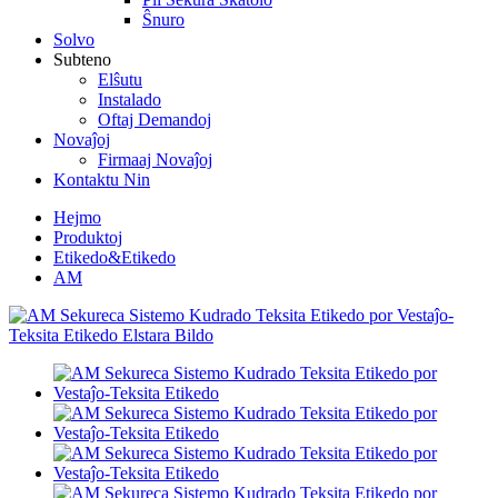
Ŝnuro
Solvo
Subteno
Elŝutu
Instalado
Oftaj Demandoj
Novaĵoj
Firmaaj Novaĵoj
Kontaktu Nin
Hejmo
Produktoj
Etikedo&Etikedo
AM