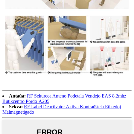
Antaŭa:
RF Sekureca Anteno Podetala Vendejo EAS 8.2mhz
Butikcentro Pordo-A205
Sekva:
RF Label Deactivator Aktiva Kontraŭŝtela Etikedoj
Malmagnetigado