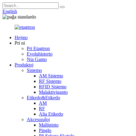
English
Hejmo
Pri ni
Pri Etagtron
Evoluhistorio
Nia Gamo
Produktoj
Sistemo
AM Sistemo
RF Sistemo
RFID Sistemo
Malaktiviganto
Etikedo&Etikedo
AM
RF
Alia Etikedo
Akcesoraĵoj
Malliginto
Pinglo
Pli Sekura Skatolo