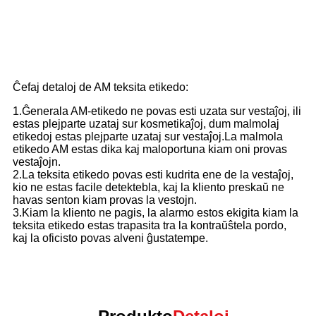
Ĉefaj detaloj de AM teksita etikedo:
1.Ĝenerala AM-etikedo ne povas esti uzata sur vestaĵoj, ili
estas plejparte uzataj sur kosmetikaĵoj, dum malmolaj
etikedoj estas plejparte uzataj sur vestaĵoj.La malmola
etikedo AM estas dika kaj maloportuna kiam oni provas
vestaĵojn.
2.La teksita etikedo povas esti kudrita ene de la vestaĵoj,
kio ne estas facile detektebla, kaj la kliento preskaŭ ne
havas senton kiam provas la vestojn.
3.Kiam la kliento ne pagis, la alarmo estos ekigita kiam la
teksita etikedo estas trapasita tra la kontraŭŝtela pordo,
kaj la oficisto povas alveni ĝustatempe.