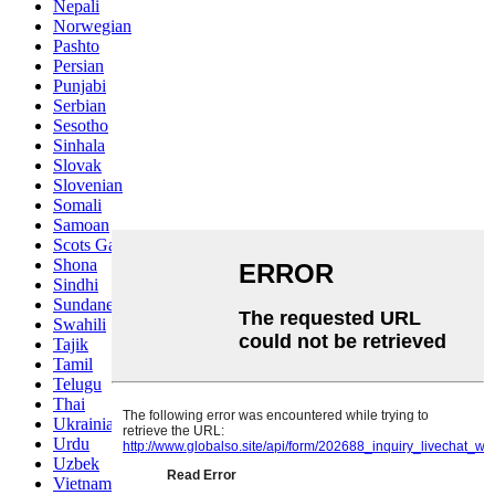
Nepali
Norwegian
Pashto
Persian
Punjabi
Serbian
Sesotho
Sinhala
Slovak
Slovenian
Somali
Samoan
Scots Gaelic
Shona
Sindhi
Sundanese
Swahili
Tajik
Tamil
Telugu
Thai
Ukrainian
Urdu
Uzbek
Vietnamese