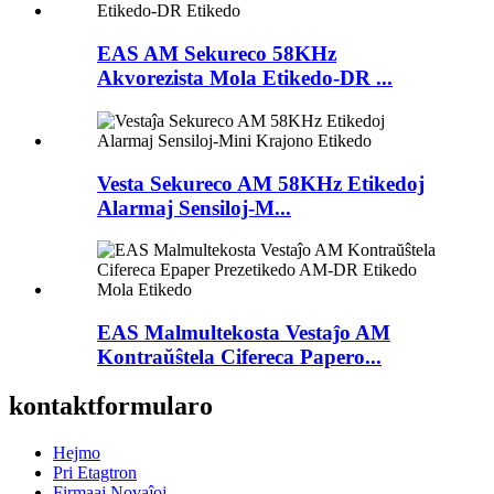
EAS AM Sekureco 58KHz
Akvorezista Mola Etikedo-DR ...
Vesta Sekureco AM 58KHz Etikedoj
Alarmaj Sensiloj-M...
EAS Malmultekosta Vestaĵo AM
Kontraŭŝtela Cifereca Papero...
kontaktformularo
Hejmo
Pri Etagtron
Firmaaj Novaĵoj