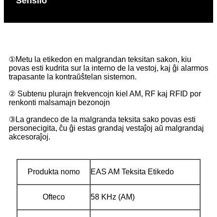
Sensilo
①Metu la etikedon en malgrandan teksitan sakon, kiu
povas esti kudrita sur la interno de la vestoj, kaj ĝi alarmos
trapasante la kontraŭŝtelan sistemon.
② Subtenu plurajn frekvencojn kiel AM, RF kaj RFID por
renkonti malsamajn bezonojn
③La grandeco de la malgranda teksita sako povas esti
personecigita, ĉu ĝi estas grandaj vestaĵoj aŭ malgrandaj
akcesoraĵoj.
Produkta nomo
EAS AM Teksita Etikedo
Ofteco
58 KHz (AM)