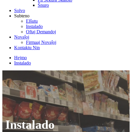
Ŝnuro
Solvo
Subteno
Elŝutu
Instalado
Oftaj Demandoj
Novaĵoj
Firmaaj Novaĵoj
Kontaktu Nin
Hejmo
Instalado
Instalado