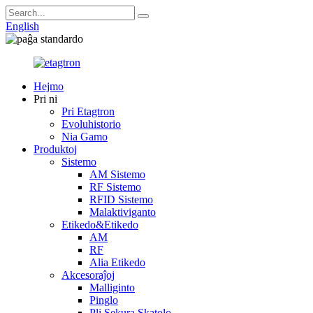
English
Hejmo
Pri ni
Pri Etagtron
Evoluhistorio
Nia Gamo
Produktoj
Sistemo
AM Sistemo
RF Sistemo
RFID Sistemo
Malaktiviganto
Etikedo&Etikedo
AM
RF
Alia Etikedo
Akcesoraĵoj
Malliginto
Pinglo
Pli Sekura Skatolo