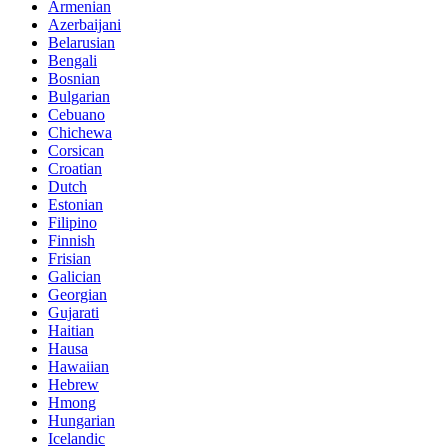
Armenian
Azerbaijani
Belarusian
Bengali
Bosnian
Bulgarian
Cebuano
Chichewa
Corsican
Croatian
Dutch
Estonian
Filipino
Finnish
Frisian
Galician
Georgian
Gujarati
Haitian
Hausa
Hawaiian
Hebrew
Hmong
Hungarian
Icelandic