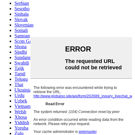
Serbian
Sesotho
Sinhala
Slovak
Slovenian
Somali
Samoan
Scots Gaelic
Shona
Sindhi
Sundanese
Swahili
Tajik
Tamil
Telugu
Thai
Ukrainian
Urdu
Uzbek
Vietnamese
Welsh
Xhosa
Yiddish
Yoruba
Zulu