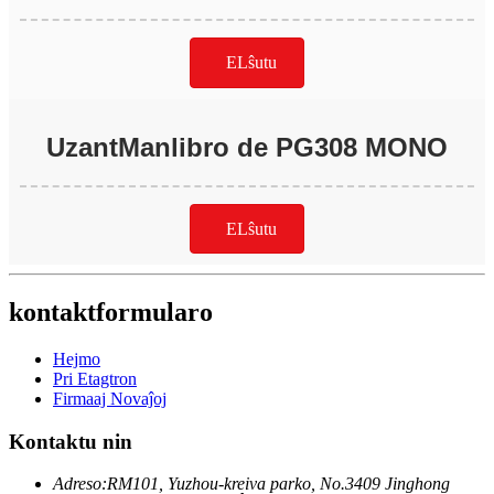
ELŝutu
UzantManlibro de PG308 MONO
ELŝutu
kontaktformularo
Hejmo
Pri Etagtron
Firmaaj Novaĵoj
Kontaktu nin
Adreso:
RM101, Yuzhou-kreiva parko, No.3409 Jinghong