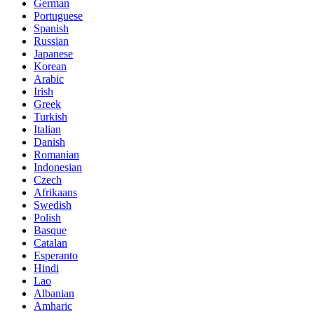
German
Portuguese
Spanish
Russian
Japanese
Korean
Arabic
Irish
Greek
Turkish
Italian
Danish
Romanian
Indonesian
Czech
Afrikaans
Swedish
Polish
Basque
Catalan
Esperanto
Hindi
Lao
Albanian
Amharic