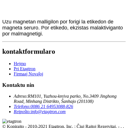
Uzu magnetan malligilon por forigi la etikedon de
magneta seruro. Por etikedo, ekzistas malaktiviganto
por malmagnetigi.
kontaktformularo
Hejmo
Pri Etagtron
Firmaaj Novaĵoj
Kontaktu nin
Adreso:
RM101, Yuzhou-kreiva parko, No.3409 Jinghong
Road, Minhang Distrikto, Ŝanhajo (201108)
Telefono:
0086 21 64953088-826
Retpoŝto:
info@etagtron.com
© Kopirajto - 2010-2021 Etagtron, Inc. : Ĉiuj Rajtoj Rezervitaj.
- , ,