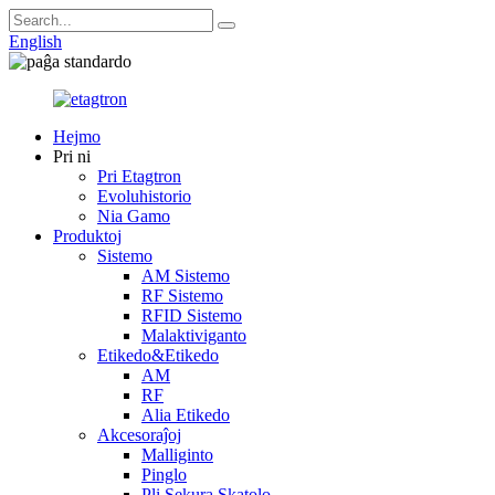
English
Hejmo
Pri ni
Pri Etagtron
Evoluhistorio
Nia Gamo
Produktoj
Sistemo
AM Sistemo
RF Sistemo
RFID Sistemo
Malaktiviganto
Etikedo&Etikedo
AM
RF
Alia Etikedo
Akcesoraĵoj
Malliginto
Pinglo
Pli Sekura Skatolo