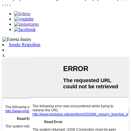
, , , ,
Sendu Retpoŝton
x