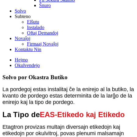
Ŝnuro
Solvo
Subteno
Elŝutu
Instalado
Oftaj Demandoj
Novaĵoj
Firmaaj Novaĵoj
Kontaktu Nin
Hejmo
Okulvendejo
Solvo por Okastra Butiko
La pordegoj estas instalitaj ĉe la enirejo al la butiko, la
kvanto de pordego estas determinita de la larĝo de la
enirejo kaj la tipo de pordego.
La Tipo de
EAS-Etikedo kaj Etikedo
Etagtron provizas multajn diversajn etikedojn kaj
etikedojn por okulvitroj, povas plenumi malsamajn